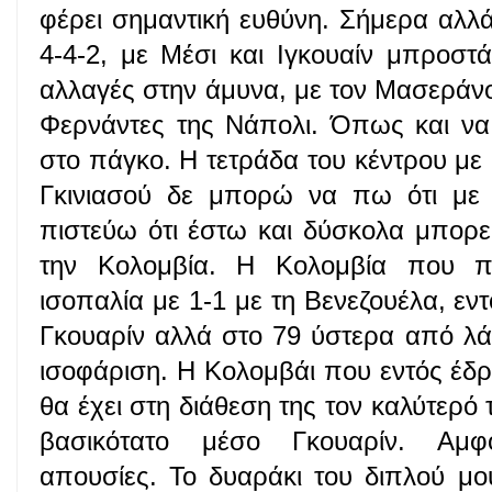
φέρει σημαντική ευθύνη. Σήμερα αλλά
4-4-2, με Μέσι και Ιγκουαίν μπροστ
αλλαγές στην άμυνα, με τον Μασεράνο
Φερνάντες της Νάπολι. Όπως και να έ
στο πάγκο. Η τετράδα του κέντρου με
Γκινιασού δε μπορώ να πω ότι με ε
πιστεύω ότι έστω και δύσκολα μπορε
την Κολομβία. Η Κολομβία που π
ισοπαλία με 1-1 με τη Βενεζουέλα, εν
Γκουαρίν αλλά στο 79 ύστερα από λά
ισοφάριση. Η Κολομβάι που εντός έδρα
θα έχει στη διάθεση της τον καλύτερό 
βασικότατο μέσο Γκουαρίν. Αμφ
απουσίες. Το δυαράκι του διπλού μο