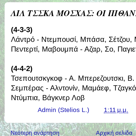
ΛΙΛ ΤΣΣΚΑ ΜΟΣΧΑΣ: ΟΙ ΠΙΘΑ
(4-3-3)
Λάντρό - Ντεμπουσί, Μπάσα, Σέτζου,
Πεντερτί, Μαβουμπά - Αζαρ, Σο, Παγιε
(4-4-2)
Τσεπουτσκγκοφ - Α. Μπερεζουτσκι, Β. 
Σεμπέρας - Αλντονίν, Μαμάεφ, Τζαγκόε
Ντύμπια, Βάγκνερ Λοβ
Γράφει ο
Admin (Stelios L.)
στις
1:11 μ.μ.
Νεότερη ανάρτηση
Αρχική σελίδα