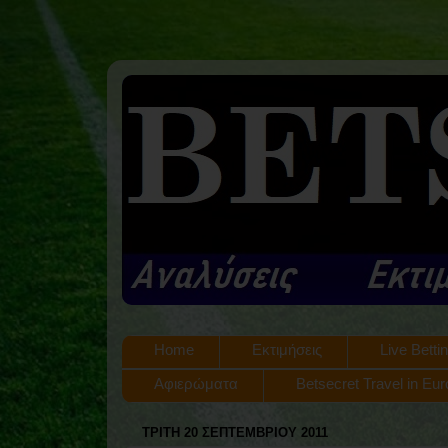
Home
Εκτιμήσεις
Live Betti
Αφιερώματα
Betsecret Travel in Eu
ΤΡΊΤΗ 20 ΣΕΠΤΕΜΒΡΊΟΥ 2011