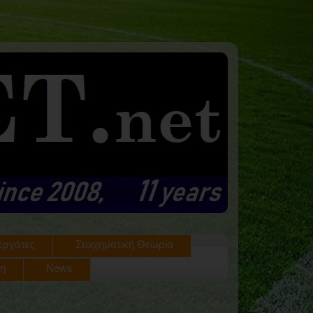
εργάτες
Στοιχηματική Θεωρία
ση
News