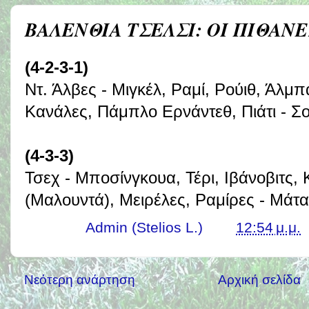
ΒΑΛΕΝΘΙΑ ΤΣΕΛΣΙ: ΟΙ ΠΙΘΑΝ
(4-2-3-1)
Ντ. Άλβες - Μιγκέλ, Ραμί, Ρούιθ, Άλμ
Κανάλες, Πάμπλο Ερνάντεθ, Πιάτι - Σ
(4-3-3)
Τσεχ - Μποσίνγκουα, Τέρι, Ιβάνοβιτς,
(Μαλουντά), Μειρέλες, Ραμίρες - Μάτα
Γράφει ο
Admin (Stelios L.)
στις
12:54 μ.μ.
Νεότερη ανάρτηση
Αρχική σελίδα