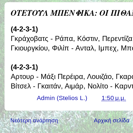
ΟΤΕΤΟΥΛ ΜΠΕΝΦΙΚΑ: ΟΙ ΠΙΘ
(4-2-3-1)
Γκράχοβατς - Ράπα, Κόστιν, Περεντίζα,
Γκιουργκίου, Φιλίπ - Ανταλ, Ιμπεχ, Μπ
(4-2-3-1)
Αρτουρ - Μάξι Περέιρα, Λουιζάο, Γκαρ
Βίτσελ - Γκαιτάν, Αιμάρ, Νολίτο - Καρ
Γράφει ο
Admin (Stelios L.)
στις
1:50 μ.μ.
Νεότερη ανάρτηση
Αρχική σελίδα