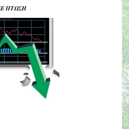
ΣΕ ΠΤΩΣΗ