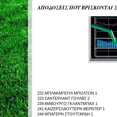
AΠΟΔΟΣΕΙΣ ΠΟΥ ΒΡΙΣΚΟΝΤΑΙ 
222 ΜΠΛΑΚΜΠΟΥΛ ΜΠΟΛΤΟΝ 1
223 ΣΑΝΤΕΡΛΑΝΤ ΓΟΥΛΒΣ 2
239 ΑΜΒΟΥΡΓΟ ΓΚΛΑΝΤΜΠΑΧ 1
241 ΚΑΙΖΕΡΣΛΑΟΥΤΕΡΝ ΒΕΡΝΤΕΡ 1
244 ΜΠΑΓΕΡΝ ΣΤΟΥΤΓΑΡΔΗ 1