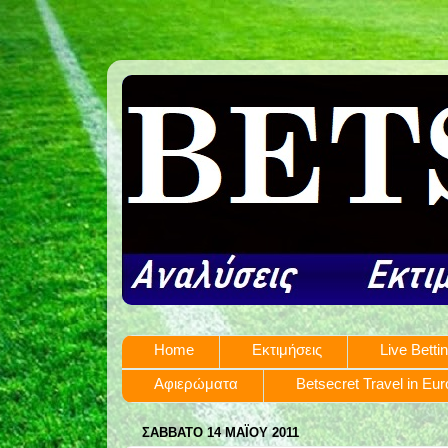
Home
Εκτιμήσεις
Live Betti
Αφιερώματα
Betsecret Travel in Eu
ΣΆΒΒΑΤΟ 14 ΜΑΪ́ΟΥ 2011