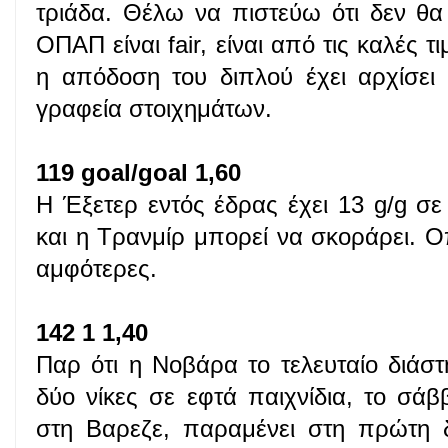
τριάδα. Θέλω να πιστεύω ότι δεν θα
ΟΠΑΠ είναι fair, είναι από τις καλές
η απόδοση του διπλού έχει αρχίσει
γραφεία στοιχημάτων.
119 goal/goal 1,60
Η Έξετερ εντός έδρας έχει 13 g/g σε
και η Τρανμίρ μπορεί να σκοράρει. 
αμφότερες.
142 1 1,40
Παρ ότι η Νοβάρα το τελευταίο διάστη
δύο νίκες σε εφτά παιχνίδια, το σάβ
στη Βαρεζε, παραμένει στη πρώτη 