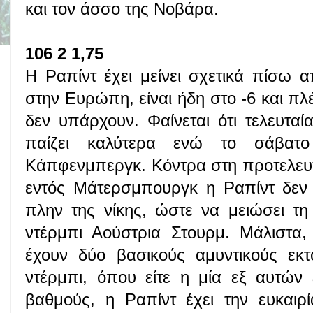
και τον άσσο της Νοβάρα.
106 2 1,75
Η Ραπίντ έχει μείνει σχετικά πίσω 
στην Ευρώπη, είναι ήδη στο -6 και πλ
δεν υπάρχουν. Φαίνεται ότι τελευταία
παίζει καλύτερα ενώ το σάβατο
Κάπφενμπεργκ. Κόντρα στη προτελευταί
εντός Μάτερσμπουργκ η Ραπίντ δεν
πλην της νίκης, ώστε να μειώσει τ
ντέρμπι Αούστρια Στουρμ. Μάλιστα,
έχουν δύο βασικούς αμυντικούς εκτ
ντέρμπι, όπου είτε η μία εξ αυτών 
βαθμούς, η Ραπίντ έχει την ευκαιρ