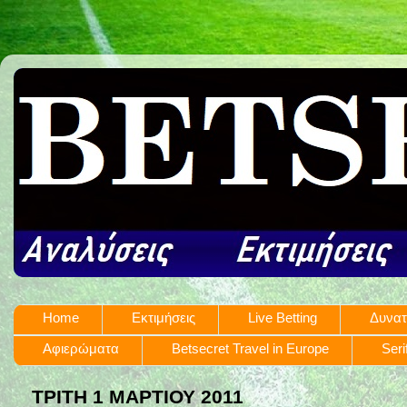
Home
Εκτιμήσεις
Live Betting
Δυνατ
Αφιερώματα
Betsecret Travel in Europe
Seri
ΤΡΊΤΗ 1 ΜΑΡΤΊΟΥ 2011