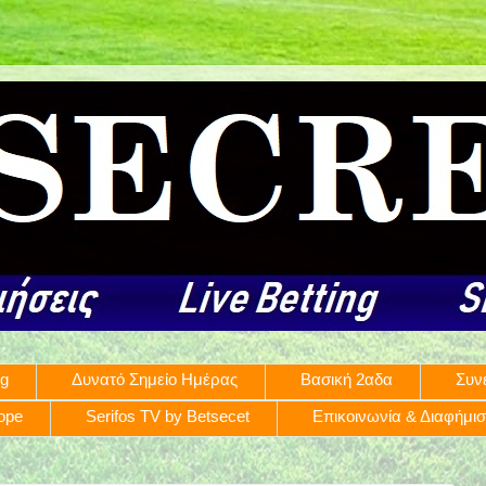
ng
Δυνατό Σημείο Ημέρας
Βασική 2αδα
Συν
rope
Serifos TV by Betsecet
Επικοινωνία & Διαφήμι