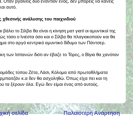
. Όταν βγαίνεις δύο εναντίον ενός, δεν μπορείς να κάνεις
και αυτό.
ς χθεσινής ανάλυσης του παιχνιδιού
βάλει το Σίλβα θα είναι η κίνηση ματ γιατί οι αμυντικοί της
 τόσο ο Ινιέστα όσο και ο Σίλβα θα πλαγιοκοπούν και θα
λημα στο αργό κεντρικό αμυντικό δίδυμο των Πάντσερ.
κη των Ισπανών διότι αν έβαζε το Τόρες, ο Βίγια θα χανόταν
με ομάδες τύπου Ζέτα, Λάσι, Κόλομα από πρωταθλήματα
μπαιτζάν κ.α δεν θα ασχοληθώ. Όπως είχα πει και τη
υ τα ξέρουν όλα. Εγώ δεν είμαι ένας από αυτούς.
χική σελίδα
Παλαιότερη Ανάρτηση