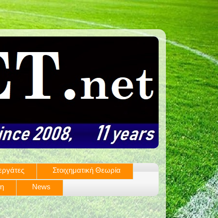
εργάτες
Στοιχηματική Θεωρία
ση
News