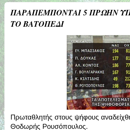
ΠΑΡΑΠΕΜΠΟΝΤΑΙ 5 ΠΡΩΗΝ ΥΠ
ΤΟ ΒΑΤΟΠΕΔΙ
Πρωταθλητής στους ψήφους αναδείχθη
Θοδωρής Ρουσόπουλος.