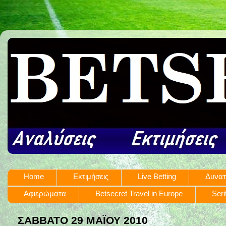
Home
Εκτιμήσεις
Live Betting
Δυνατ
Αφιερώματα
Betsecret Travel in Europe
Seri
ΣΆΒΒΑΤΟ 29 ΜΑΪ́ΟΥ 2010