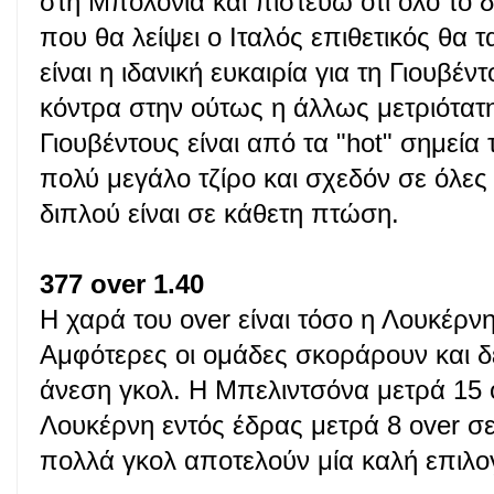
στη Μπολόνια και πιστεύω
ότι
όλο το δ
που θα
λείψει
ο Ιταλός επιθετικός θα 
είναι η ιδανική ευκαιρία για τη Γιουβέντ
κόντρα στην ούτως η άλλως μετριότατ
Γιουβέντους
είναι
από τα
"hot"
σημεία τ
πολύ μεγάλο
τζίρο
και σχεδόν σε όλες 
διπλού είναι σε κάθετη πτώση.
377
over
1.40
Η χαρά του
over
είναι τόσο η Λουκέρν
Αμφότερες οι ομάδες σκοράρουν και δέ
άνεση γκολ. Η
Μπελιντσόνα
μετρά 15
Λουκέρνη εντός έδρας μετρά 8
over
σε
πολλά γκολ αποτελούν μία καλή επιλο