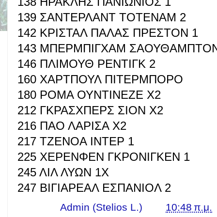
138 ΗΡΑΚΛΗΣ ΠΑΝΙΩΝΙΟΣ 1
139 ΣΑΝΤΕΡΛΑΝΤ ΤΟΤΕΝΑΜ 2
142 ΚΡΙΣΤΑΛ ΠΑΛΑΣ ΠΡΕΣΤΟΝ 1
143 ΜΠΕΡΜΠΙΓΧΑΜ ΣΑΟΥΘΑΜΠΤΟΝ
146 ΠΛΙΜΟΥΘ ΡΕΝΤΙΓΚ 2
160 ΧΑΡΤΠΟΥΛ ΠΙΤΕΡΜΠΟΡΟ
180 ΡΟΜΑ ΟΥΝΤΙΝΕΖΕ Χ2
212 ΓΚΡΑΣΧΠΕΡΣ ΣΙΟΝ Χ2
216 ΠΑΟ ΛΑΡΙΣΑ Χ2
217 ΤΖΕΝΟΑ ΙΝΤΕΡ 1
225 ΧΕΡΕΝΦΕΝ ΓΚΡΟΝΙΓΚΕΝ 1
245 ΛΙΛ ΛΥΩΝ 1Χ
247 ΒΙΓΙΑΡΕΑΛ ΕΣΠΑΝΙΟΛ 2
Γράφει ο
Admin (Stelios L.)
στις
10:48 π.μ.