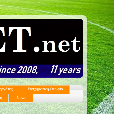
εργάτες
Στοιχηματική Θεωρία
ση
News