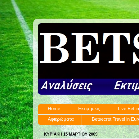
Home
Εκτιμήσεις
Live Betti
Αφιερώματα
Betsecret Travel in Eu
ΚΥΡΙΑΚΉ 15 ΜΑΡΤΊΟΥ 2009