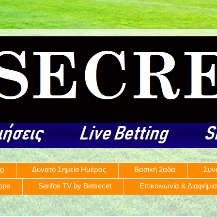
ng
Δυνατό Σημείο Ημέρας
Βασική 2αδα
Συν
rope
Serifos TV by Betsecet
Επικοινωνία & Διαφήμι