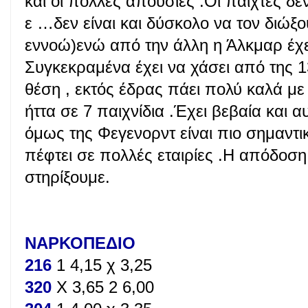
και οι πολλές απουσίες .Οι παίχτες δ
ε …δεν είναι και δύσκολο να τον διώξο
εννοώ)ενώ από την άλλη η Άλκμαρ έχει 
Συγκεκραμένα έχει να χάσει από της 1
θέση , εκτός έδρας πάει πολύ καλά με 
ήττα σε 7 παιχνίδια .Έχει βεβαία και α
όμως της Φεγενορντ είναι πιο σημαντι
πέφτει σε πολλές εταιρίες .Η απόδοση ε
στηρίξουμε.
ΝΑΡΚΟΠΕΔΙΟ
216
1 4,15 χ 3,25
320
Χ 3,65 2 6,00