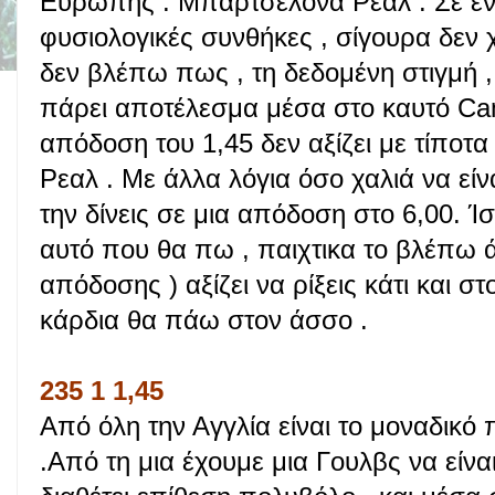
Ευρώπης . Μπαρτσελονα Ρεαλ . Σε έν
φυσιολογικές συνθήκες , σίγουρα δεν
δεν βλέπω πως , τη δεδομένη στιγμή ,
πάρει αποτέλεσμα μέσα στο καυτό Ca
απόδοση του 1,45 δεν αξίζει με τίποτα 
Ρεαλ . Με άλλα λόγια όσο χαλιά να είν
την δίνεις σε μια απόδοση στο 6,00. Ί
αυτό που θα πω , παιχτικα το βλέπω ά
απόδοσης ) αξίζει να ρίξεις κάτι και σ
κάρδια θα πάω στον άσσο .
235 1 1,45
Από όλη την Αγγλία είναι το μοναδικό 
.Από τη μια έχουμε μια Γουλβς να είν