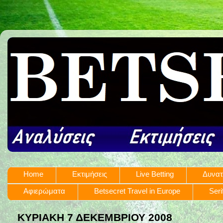
Home
Εκτιμήσεις
Live Betting
Δυνατ
Αφιερώματα
Betsecret Travel in Europe
Seri
ΚΥΡΙΑΚΉ 7 ΔΕΚΕΜΒΡΊΟΥ 2008