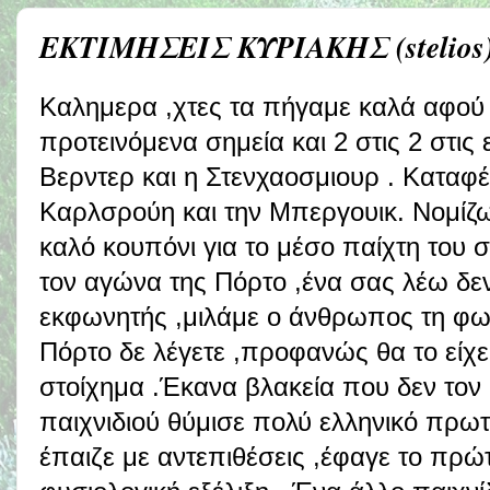
ΕΚΤΙΜΗΣΕΙΣ ΚΥΡΙΑΚΗΣ (stelios
Καλημερα ,χτες τα πήγαμε καλά αφού 
προτεινόμενα σημεία και 2 στις 2 στις
Βερντερ και η Στενχαοσμιουρ . Καταφ
Καρλσρούη και την Μπεργουικ. Νομίζω
καλό κουπόνι για το μέσο παίχτη του 
τον αγώνα της Πόρτο ,ένα σας λέω δε
εκφωνητής ,μιλάμε ο άνθρωπος τη φων
Πόρτο δε λέγετε ,προφανώς θα το είχε 
στοίχημα .Έκανα βλακεία που δεν τον
παιχνιδιού θύμισε πολύ ελληνικό πρ
έπαιζε με αντεπιθέσεις ,έφαγε το πρώ