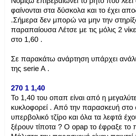
Νομίζω επιβεβαιώνει το ρητό που λέει ό
φαίνονται στα δύσκολα και το έχει απ
.Σήμερα δεν μπορώ να μην την στηρίξ
παραπαίουσα Λέτσε με τις μόλις 2 νί
στο 1,60 .
Σε παρακάτω ανάρτηση υπάρχει ανάλ
της serie A .
270 1 1,40
Το 1,40 του οπαπ είναι από η μεγαλύ
κυκλοφορεί . Από την παρασκευή στο α
υπερβολικό τζίρο και όλα τα λεφτά έχο
ξέρουν τίποτα ? O opap το έφραξε το 