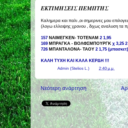
ΕΚΤΙΜΗΣΕΙΣ ΠΕΜΠΤΗΣ
Καλημερα και παλι ,οι σημερινες μου επιλογες 
(λογω ελλειψης χρονου , διχως αναλυση τα π
157
ΝΑΙΜΕΓΚΕΝ- ΤΟΤΕΝΑΜ
2 1,95
169
ΜΠΡΑΓΚΑ - ΒΟΛΦΣΜΠΟΥΡΓΚ
χ 3,25 2
726
ΜΠΑΝΤΑΛΟΝΑ- ΤΑΟΥ
2 1,75 (μπασκετ
ΚΑΛΗ ΤΥΧΗ ΚΑΙ ΚΑΛΑ ΚΕΡΔΗ !!!
Γράφει ο
Admin (Stelios L.)
στις
2:40 μ.μ.
Νεότερη ανάρτηση
Αρ