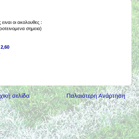
ειναι οι ακολουθες :
ροτεινομενα σημεια)
 2,60
)
χική σελίδα
Παλαιότερη Ανάρτηση