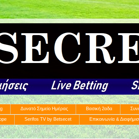
ng
Δυνατό Σημείο Ημέρας
Βασική 2αδα
Συν
rope
Serifos TV by Betsecet
Επικοινωνία & Διαφήμι