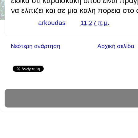
ειδικα
στι
καραισκακη
οπου
ειναι
πραγ
να
ελπιζει
και σε μια
καλη
πορεια
στο
Γράφει ο
arkoudas
στις
11:27 π.μ.
Νεότερη ανάρτηση
Αρχική σελίδα