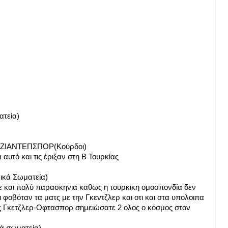
τεία)
ΖΙΑΝΤΕΠΣΠΟΡ(Κούρδοι)
αυτό και τις έριξαν στη Β Τουρκίας
κά Σωματεία)
κε και πολύ παρασκηνια καθως η τουρκικη ομοσπονδία δεν
 φοβόταν τα ματς με την Γκεντζλερ και οτι και στα υπολοιπα
τς Γκετζλερ-Οφτασπορ σημειώσατε 2 ολος ο κόσμος στον