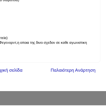
 σωματεία)
εία)
Φεγενορντ,η οποια της δινει σχεδον σε καθε αγωνιστικη
χική σελίδα
Παλαιότερη Ανάρτηση