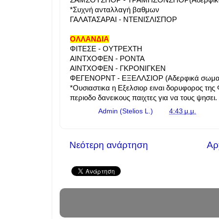
ΣΑΜΣΟΥΣΠΟΡ - ΤΡΑΜΠΖΟΝΣΠΟΡ(Αδερφικά
*Συχνή ανταλλαγή βαθμων
ΓΑΛΑΤΑΣΑΡΑΙ - ΝΤΕΝΙΣΛΙΣΠΟΡ
ΟΛΛΑΝΔΙΑ
ΦΙΤΕΣΕ - ΟΥΤΡΕΧΤΗ
ΑΙΝΤΧΟΦΕΝ - ΡΟΝΤΑ
ΑΙΝΤΧΟΦΕΝ - ΓΚΡΟΝΙΓΚΕΝ
ΦΕΓΕΝΟΡΝΤ - ΕΞΕΛΛΣΙΟΡ (Αδερφικά σωματ
*Ουσιαστικα η Εξελσιορ ειναι δορυφορος της 
περιοδο δανεικους παιχτες για να τους ψησει.
Γράφει ο
Admin (Stelios L.)
στις
4:43 μ.μ.
Νεότερη ανάρτηση
Αρ