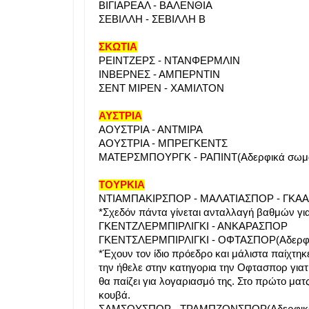
ΒΙΓΙΑΡΕΑΛ - ΒΑΛΕΝΘΙΑ
ΣΕΒΙΛΛΗ - ΣΕΒΙΛΛΗ Β
ΣΚΩΤΙΑ
ΡΕΙΝΤΖΕΡΣ - ΝΤΑΝΦΕΡΜΛΙΝ
ΙΝΒΕΡΝΕΣ - ΑΜΠΕΡΝΤΙΝ
ΣΕΝΤ ΜΙΡΕΝ - ΧΑΜΙΛΤΟΝ
ΑΥΣΤΡΙΑ
ΑΟΥΣΤΡΙΑ - ΑΝΤΜΙΡΑ
ΑΟΥΣΤΡΙΑ - ΜΠΡΕΓΚΕΝΤΣ
ΜΑΤΕΡΣΜΠΟΥΡΓΚ - ΡΑΠΙΝΤ(Αδερφικά σωμα
ΤΟΥΡΚΙΑ
ΝΤΙΑΜΠΑΚΙΡΣΠΟΡ - ΜΑΛΑΤΙΑΣΠΟΡ - ΓΚΑΑ
*Σχεδόν πάντα γίνεται ανταλλαγή βαθμών για 
ΓΚΕΝΤΖΛΕΡΜΠΙΡΛΙΓΚΙ - ΑΝΚΑΡΑΣΠΟΡ
ΓΚΕΝΤΣΛΕΡΜΠΙΡΛΙΓΚΙ - ΟΦΤΑΣΠΟΡ(Αδερφι
*Έχουν τον ίδιο πρόεδρο και μάλιστα παίχτη
την ήθελε στην κατηγορια την Οφτασπορ γιατι
θα παίζει για λογαριασμό της. Στο πρώτο μα
κουβά.