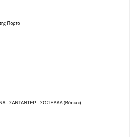
της Πορτο
Α - ΣΑΝΤΑΝΤΕΡ - ΣΟΣΙΕΔΑΔ (Βάσκοι)