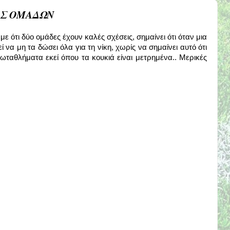
ΙΣ ΟΜΑΔΩΝ
με ότι δύο ομάδες έχουν καλές σχέσεις, σημαίνει ότι όταν μια
 να μη τα δώσει όλα για τη νίκη, χωρίς να σημαίνει αυτό ότι
ωταθλήματα εκεί όπου τα κουκιά είναι μετρημένα.. Μερικές