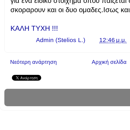
για ενα ειδικο στοιχημα οπου παιζεται
σκοραρουν και οι δυο ομαδες.Ισως και
ΚΑΛΗ ΤΥΧΗ !!!
Γράφει ο
Admin (Stelios L.)
στις
12:46 μ.μ.
Νεότερη ανάρτηση
Αρχική σελίδα