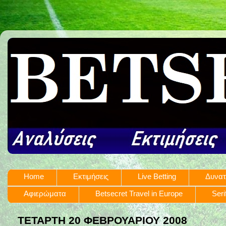
Home
Εκτιμήσεις
Live Betting
Δυνατ
Αφιερώματα
Betsecret Travel in Europe
Seri
ΤΕΤΆΡΤΗ 20 ΦΕΒΡΟΥΑΡΊΟΥ 2008