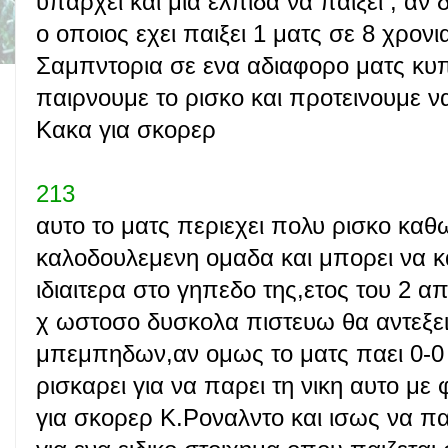
υπαρχει και μια ελπιδα να παιξει , αν δ
ο οποιος εχει παιξει 1 ματς σε 8 χρονι
Σαμπντορια σε ενα αδιαφορο ματς κυ
παιρνουμε το ρισκο και προτεινουμε ν
Κακα για σκορερ
213
αυτο το ματς περιεχει πολυ ρισκο καθω
καλοδουλεμενη ομαδα και μπορει να κ
ιδιαιτερα στο γηπεδο της,ετος του 2 απ
χ ωστοσο δυσκολα πιστευω θα αντεξει
μπεμπηδων,αν ομως το ματς παει 0-0 
ρισκαρει για να παρει τη νικη αυτο με
για σκορερ Κ.Ροναλντο και ισως να παε