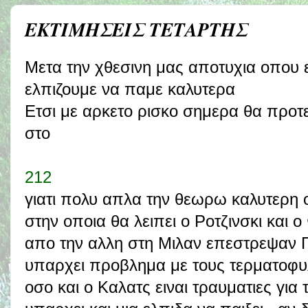
ΕΚΤΙΜΗΣΕΙΣ ΤΕΤΑΡΤΗΣ
Μετα την χθεσινη μας αποτυχια οπου 
ελπιζουμε να παμε καλυτερα
Ετσι με αρκετο ρισκο σημερα θα προτε
στο
212
γιατι πολυ απλα την θεωρω καλυτερη
στην οποια θα λειπει ο Ροτζινσκι και 
απο την αλλη στη Μιλαν επεστρεψαν 
υπαρχει προβλημα με τους τερματοφυ
οσο και ο Καλατς ειναι τραυματιες για 